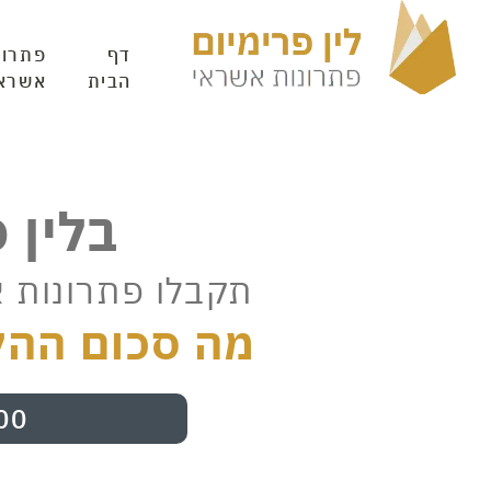
דף
פתרונ
הבית
אשרא
בלין 
תקבלו פתרונות 
מה סכום ההל
00