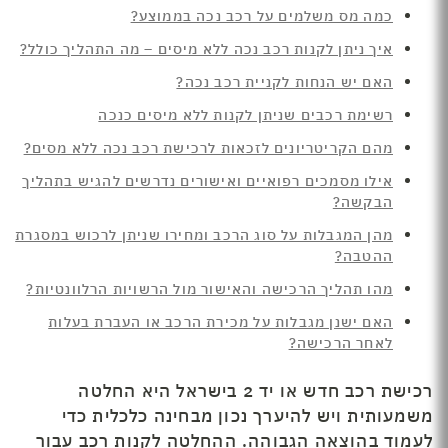
כמה מס משלמים על רכב נכה בממוצע?
איך ניתן לקנות רכב נכה ללא מיסים – מה התהליך כולל?
האם יש הנחות לקניית רכב נכה?
רשימת רכבים שניתן לקנות ללא מיסים כנכה
מהם הקריטריונים לזכאות לרכישת רכב נכה ללא מסים?
אילו מסמכים רפואיים ואישורים נדרשים להגיש בתהליך
הבקשה?
מהן המגבלות על סוג הרכב ומחירו שניתן לרכוש במסגרת
ההטבה?
מהו תהליך הרכישה והאישור מול הרשויות הרלוונטיות?
האם ישנן מגבלות על מכירת הרכב או העברת בעלות
לאחר הרכישה?
רכישת רכב חדש או יד 2 בישראל היא החלטה
משמעותית ויש להיערך נכון מבחינה כלכלית כדי
לעמוד בהוצאה הגבוהה. ההחלטה לקנות רכב עבור