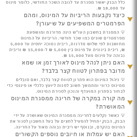
כלל הבנק יאשר מסגרת עד לגובה השכר החודשי, כלומר מינוס
עד 18,000 ₪.
כיצד נקבעות הריביות על המינוס, ומהם
הפרמטרים המשפיעים על שיעורן?
💡 המסגרת בחשבון העו"ש הינה מדורגת ומושפעת
מפרמטרים שונים כמו שכר חודשי. הריביות על המינוס
מחושבות לפי שלוש מדרגות, ריבית נמוכה יחסית עד 5,000
₪, ריבית בינונית על מינוס בין 5,000 ₪ ל-15,000 ₪ וריבית
גבוהה על מינוס מעל 15,000 ₪.
האם ניתן לנהל מינוס לאורך זמן או שמא
מדובר בפתרון לטווח קצר בלבד?
💡 ניהול המינוס הוא פתרון לטווח קצר בלבד, ואם סובלים
ממינוס כרוני ומתמשך חשוב לפנות ליועץ כלכלי או פיננסי כדי
לבחור בפתרון המועדף והנכון לסגירת המינוס.
מה קורה במקרה של חריגה ממסגרת המינוס
המאושרת?
💡 כאשר נקלעים לחריגה ממסגרת המינוס שאושרה על ידי
הבנק, הבנק יתחיל להפעיל לחצים על בעל החשבון לסגור את
המינוס בהקדם, ובנוסף יש ריבית גבוהה מאוד על החריגה.
האם יש עמלות או חיובים נוספים הקשורים