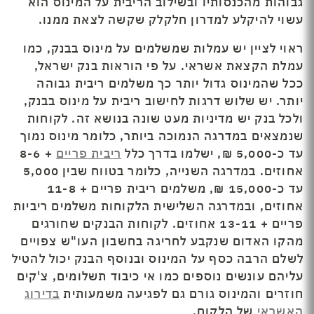
גבוהות מהכנסותיו ובשילוב הריבית על המינוס הוא
עשוי להיקלע למדרון חלקלק שקשה לצאת ממנו.
ראוי לציין יש עמלות שמשלמים על מינוס בבנק, כמו
עמלת הקצאת אשראי. על פי הוראות בנק ישראל,
ככל שהמינוס גדול יותר כך משלמים ריבית גבוהה
יותר. יש שלוש דרגות לחישוב ריבית על מינוס בבנק,
ולכל בנק יש מדיניות מעט שונה בנושא זה. לקוחות
שנמצאים במדרגה הנמוכה ביותר, כלומר מינוס נמוך
עד כ-5,000 ₪, ישלמו בדרך כלל
ריבית פריים
+ 8-6
אחוזים. במדרגה השנייה, כלומר בטווח שבין 5,000
עד כ-15,000 ₪, משלמים ריבית פריים + 11-8
אחוזים, ובמדרגה השלישית הלקוחות משלמים ריביות
פריים + 13-11 אחוזים. לקוחות הבנקים שחורגים
מהקו האדום שנקבע לחריגה בחשבון העו"ש צפויים
לשלם הרבה כסף על המינוס ובנוסף הבנק יכול להטיל
עליהם עונשים נוספים כמו אי כיבוד תשלומים, צ'קים
חוזרים והמינוס גורם גם לפגיעה משמעותית
בדירוג
האשראי
של הלקוח.