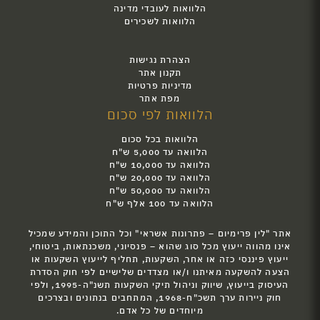
הלוואות לעובדי מדינה
הלוואות לשכירים
הצהרת נגישות
תקנון אתר
מדיניות פרטיות
מפת אתר
הלוואות לפי סכום
הלוואות בכל סכום
הלוואה עד 5,000 ש"ח
הלוואה עד 10,000 ש"ח
הלוואה עד 20,000 ש"ח
הלוואה עד 50,000 ש"ח
הלוואה עד 100 אלף ש"ח
אתר "לין פרימיום – פתרונות אשראי" וכל התוכן והמידע שמכיל
אינו מהווה ייעוץ מכל סוג שהוא – פנסיוני, משכנתאות, ביטוחי,
ייעוץ פיננסי כזה או אחר, השקעות, תחליף לייעוץ השקעות או
הצעה להשקעה מאיתנו ו/או מצדדים שלישיים לפי חוק הסדרת
העיסוק בייעוץ, שיווק וניהול תיקי השקעות תשנ"ה-1995, ולפי
חוק ניירות ערך תשכ"ח-1968, המתחבים בנתונים ובצרכים
מיוחדים של כל אדם.