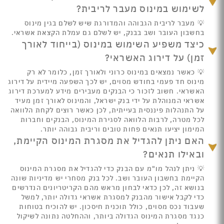
לשימוש במינוס מעבר לריבית?
💡 מעבר לריבית הגבוהה והמדורגת שיש לשלם בגין מינוס
בחשבון העובר ושב בבנק, יש לשלם גם עמלת הקצאת אשראי.
כיצד משפיע השימוש במינוס (בייחוד לאורך
זמן) על דירוג האשראי?
💡 כאשר נמצאים במינוס כרוני ולאורך זמן, כלומר לא רק
מינוס חד פעמי בחודש מסוים, יש לכך השפעה מיידית על דירוג
האשראי. חשוב לזכור כי הבנקים מעבירים מידע למערכת דירוג
אשראי המנוהלת על ידי בנק ישראל, והמינוס לאורך זמן מעיד
על התנהלות פיננסית בעייתית, לכן כאשר רוצים לקחת הלוואה
לכל מטרה, לרבות הלוואה לסגירת המינוס, הבנקים וחברות
המימון יציעו תנאים פחות טובים וריבית גבוהה יותר.
האם ניתן להגדיל את מסגרת המינוס הקיימת,
ובאילו תנאים?
💡 ניתן לנהל מו"מ עם הבנק כדי להגדיל את מסגרת המינוס
הקיימת בחשבון העובר ושב. לכל בנק מסחרי יש מדיניות שונה
בנושא זה, לכן כדאי לבחון מראש מהם הקריטריונים הנדרשים
כדי לקבל אישור מהבנק למסגרת אשראי גדולה יותר, למשל
שעבוד נכס מסוים, כולל תוכנית חיסכון. יש להוכיח בטוחות
כנגד מסגרת המינוס הגדולה ביותר, וההחלטה נתונה לשיקול