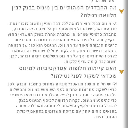
דעתו של הבנק.
מה ההבדלים המהותיים בין מינוס בבנק לבין
הלוואה רגילה?
💡 מינוס בבנק הוא הלוואה לכל דבר ועניין וחשוב לזכור זאת.
יחד עם זאת, יש הבדל משמעותי בין הלוואה רגילה מהבנק,
מחברת כרטיסי אשראי או מחברה אחרת בשוק האשראי החוץ
בנקאי, וההבדל הינו התנאים והריבית הנמוכה ביותר ביחס
לריבית הגבוהה מאוד על המינוס. המינוס הוא סוג של הלוואה
גמישה, נגישה וזמינה, וכל לקוח יכול להשתמש בה בהתאם
לצרכיו הייחודיים, אך על המינוס משלמים ריבית גבוהה, לכן
חשוב לבדוק מה עדיף ללקוח.
האם קיימות חלופות אטרקטיביות למינוס
שכדאי לשקול לפני נטילתו?
💡 יש חלופות שונות ואטרקטיביות למינוס בחשבון הבנק, לכן
כדאי לשקול פתרונות אחרים לפני השימוש במינוס והתשלום
על הריביות הגבוהות. ניתן לפצל תשלומים בכרטיסי האשראי
כדי להימנע ממינוס, לקחת הלוואה לכיסוי המינוס בבנק,
להגדיל הכנסות ולקצץ הוצאות, לקחת הלוואה לכל מטרה
בתנאים נוחים יותר עם פריסת תשלומים בהתאם ליכולת
ההחזר ועוד.