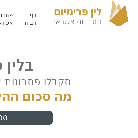
דף
פתרונ
הבית
אשרא
בלין 
תקבלו פתרונות 
מה סכום ההל
00