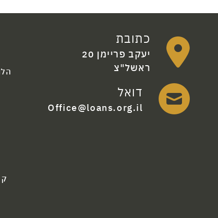
כתובת
יעקב פריימן 20
ראשל"צ
הלו
דואל
Office@loans.org.il
קר