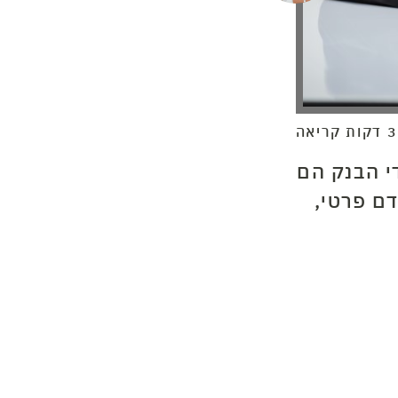
ה
י הבנק הם
ם פרטי,