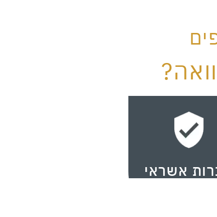
ים
ואה?
ות אשראי