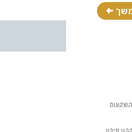
שך
 השקעות
ון סיכון