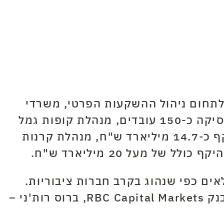
תחום ניהול ההשקעות הפרטי, משרדי
החברה הראשיים נמצאים ברחוב הברזל בתל אביב. תמיר פישמן – חברת השקעות מעסיקה כ-150 עובדים, מנהלת קופות גמל
מנהלת תכניות אופציות לעובדים בהיקף כ-14.7 מיליארד ש"ח, מנהלת קרנות
.
ים כפי שנהוג בקרב חברות ציבוריות.
דירקטוריון החברה מורכב מהמנכ"ל והשותף אלדד תמיד, השותף דני פישמן וסגן יו"ר בנק RBC Capital Markets, ברוס רות'ני –