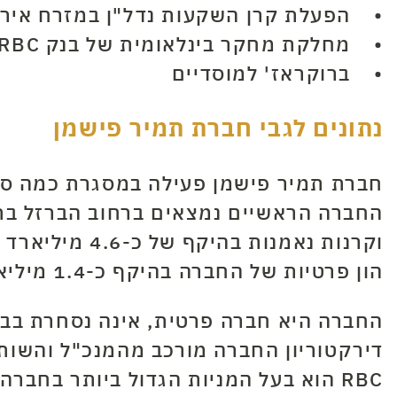
• הפעלת קרן השקעות נדל"ן במזרח איר
• מחלקת מחקר בינלאומית של בנק RBC
• ברוקראז' למוסדיים
נתונים לגבי חברת תמיר פישמן
חברת תמיר פישמן פעילה במסגרת כמה סנ
וקרנות נאמנות בהיקף של כ-4.6 מיליארד ש"ח
הון פרטיות של החברה בהיקף כ-1.4 מיליארד ש"ח ומעניקה מימון והלוואות לחברות בהיקף כולל של מעל 20 מיליארד ש"ח
החברה היא חברה פרטית, אינה נסחרת בבור
RBC הוא בעל המניות הגדול ביותר בחברה לצד השותפים המייסדים.