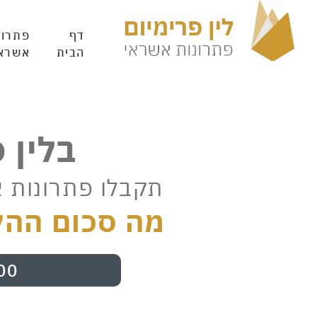
דף
פתרונ
הבית
אשרא
בלין 
תקבלו פתרונות 
מה סכום ההל
00