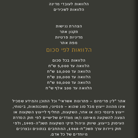
הלוואות לעובדי מדינה
הלוואות לשכירים
הצהרת נגישות
תקנון אתר
מדיניות פרטיות
מפת אתר
הלוואות לפי סכום
הלוואות בכל סכום
הלוואה עד 5,000 ש"ח
הלוואה עד 10,000 ש"ח
הלוואה עד 20,000 ש"ח
הלוואה עד 50,000 ש"ח
הלוואה עד 100 אלף ש"ח
אתר "לין פרימיום – פתרונות אשראי" וכל התוכן והמידע שמכיל
אינו מהווה ייעוץ מכל סוג שהוא – פנסיוני, משכנתאות, ביטוחי,
ייעוץ פיננסי כזה או אחר, השקעות, תחליף לייעוץ השקעות או
הצעה להשקעה מאיתנו ו/או מצדדים שלישיים לפי חוק הסדרת
העיסוק בייעוץ, שיווק וניהול תיקי השקעות תשנ"ה-1995, ולפי
חוק ניירות ערך תשכ"ח-1968, המתחבים בנתונים ובצרכים
מיוחדים של כל אדם.