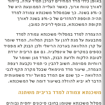
באופן כללי מדד המחירים לצרכן תמיד עולה, בייחוד
לאורך טווח ארוך, כאשר העלייה הממוצעת היא של
כ-3% בשנה. כך שבמסלול משכנתא צמודה למדד
תהיה תוספת להחזרים של כ-3% בשנה לאורך
תקופת המשכנתא, בנוסף לריבית כמובן.
ההצמדה למדד במסלולי משכנתא צמודה למדד
מתבצעת על מנת להגן על הבנק המלווה, המדד שומר
על קרן ההלוואה בערכה הריאלי ולכן הבנק לא מפסיד
כספים במקרים של אינפלציה. גם אם הריבית יורדת
לטובת הלקוח ולרעת הבנק, המדד מגן ושומר על
רווחיות מסוימת. חשוב להבין כי תמיד נקבעת רצפת
הצמדה, שיעור מדד מינימאלי שבכל מקרה תקף לגבי
ההלוואה – כך שגם אם המדד בפועל יורד משמעותית
הדבר לא יביא להוזלה בשיעור דומה של המשכנתא.
משכנתא צמודה למדד בריבית משתנה
מסלול משכנתא שטומן בחובו סיכונים יחסית גבוהים