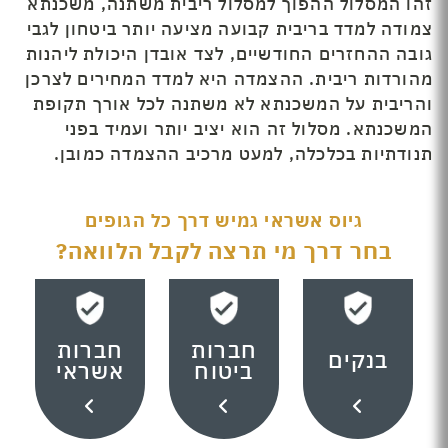
זהו המסלול ההפוך למסלול ריבית משתנה, משכנתא
צמודה למדד בריבית קבועה מציעה יותר ביטחון לגבי
גובה ההחזרים החודשיים, לצד אובדן היכולת ליהנות
מהורדות ריבית. ההצמדה היא למדד המחירים לצרכן
והריבית על המשכנתא לא משתנה לכל אורך תקופת
המשכנתא. מסלול זה הוא יציב יותר ועמיד בפני
תנודתיות בכלכלה, למעט מרכיב ההצמדה כמובן.
גיוס אשראי גמיש דרך כל הגופים
בחר דרך מי תרצה לקבל הלוואה?
חברות
חברות
בנקים
ביטוח
אשראי