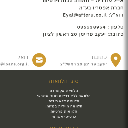
אייל עובדיה – ממונה הגנת פרטיות
חברת אפטריו בע"מ
דוא"ל: Eyal@afteru.co.il
טלפון : 036538954
כתובת: יעקב פריימן 20 ראשון לציון​​
כתובת
דואל
יעקב פריימן 20 ראשל"צ
e@loans.org.il
סוגי הלוואות
הלוואת אקספרס
הלוואה ללא בדיקת נתוני אשראי
הלוואה ללא ריבית
הלוואה מיידית במזומן
הלוואות פרטיות
כרטיסי אשראי