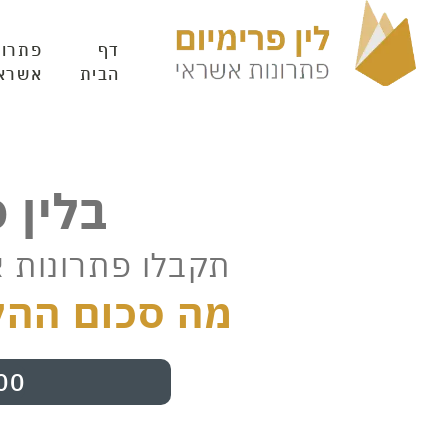
דף
פתרונ
הבית
אשרא
בלין 
תקבלו פתרונות 
מה סכום ההל
00