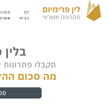
דף
פתרונ
הבית
אשרא
בלין 
תקבלו פתרונות 
מה סכום ההל
00