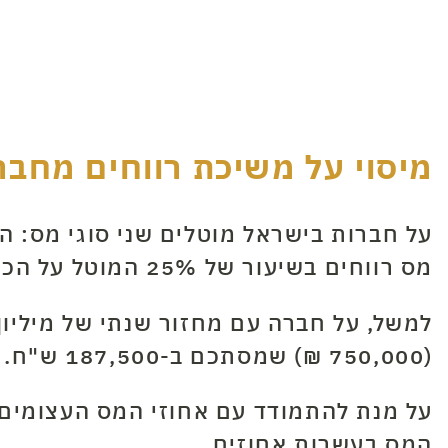
מיסוי על משיכת רווחים מחבר
מס רווחים בשיעור של 25% המוטל על הכספים המועברים לבעלי ההון של החברה בתור דיבידנד.
(750,000 ₪) שמסתכם ב-187,500 ש"ח. סכום שני המסים גם יחד מגיע ל-430,750 ₪ המהווים 43.5%(!) מכלל רווחי החברה.
על מנת להתמודד עם אחוזי המס העצומים
המס בעשרות אחוזים.