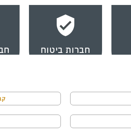
חברות ביטוח
חבר
קב