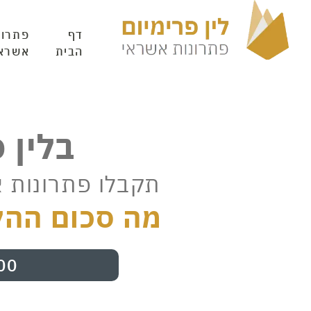
דף
פתרונ
הבית
אשרא
בלין 
תקבלו פתרונות 
מה סכום ההל
00